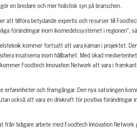
gör en bredare och mer holistisk syn på branschen.
 att tillföra betydande expertis och resurser till Foodt
kliga förändringar inom livsmedelssystemet i regionen”, s
delsteknik kommer fortsatt att vara kärnan i projektet. De
nsifiera insatserna inom hållbarhet. Med ökad medvetenhe
kommer Foodtech Innovation Network att vara i framkant nä
are erfarenheter och framgångar. Den nya satsningen komm
tan också att vara en drivkraft för positiva förändringar 
tat från tidigare arbete med Foodtech Innovation Network 