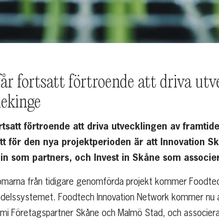
r fortsatt förtroende att driva utv
lekinge
rtsatt förtroende att driva utvecklingen av framtid
t för den nya projektperioden är att Innovation 
n som partners, och Invest in Skåne som associer
marna från tidigare genomförda projekt kommer Foodtech 
medelssystemet. Foodtech Innovation Network kommer nu att
mi Företagspartner Skåne och Malmö Stad, och associerad