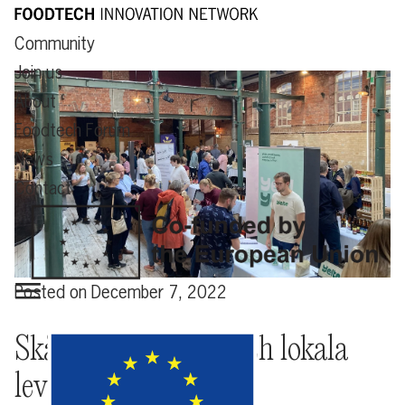
Community
Join us
About
Foodtech Forum
News
Contact
Posted on
December 7, 2022
Skånsk innovation och lokala
leverantörer leder