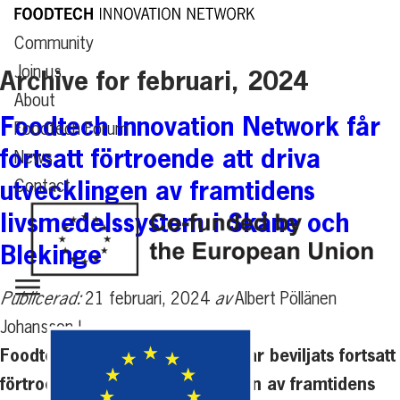
Community
Join us
Archive for februari, 2024
About
Foodtech Innovation Network får
Foodtech Forum
fortsatt förtroende att driva
News
utvecklingen av framtidens
Contact
livsmedelssystem i Skåne och
Blekinge
Publicerad:
21 februari, 2024
av
Albert Pöllänen
Johansson |
Foodtech Innovation Network har beviljats fortsatt
förtroende att driva utvecklingen av framtidens