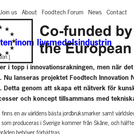
Join us
About
Foodtech Forum
News
Contact
xten inom livsmedelsindustrin
son |
ger i topp i innovationsrakningen, men när de
. Nu lanseras projektet Foodtech Innovation 
. Detta genom att skapa ett nätverk för kuns
ocesser och koncept tillsammans med tekniska
 finns en av världens bästa jordbruksmarker samt världsle
at som produceras i Sverige kommer från Skåne, och hälfte
mråden behöver förbättras.