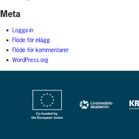
Meta
Logga in
Flöde för inlägg
Flöde för kommentarer
WordPress.org