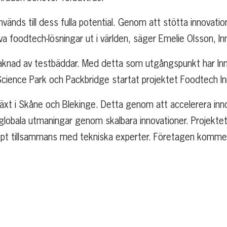
nvänds till dess fulla potential. Genom att stötta innovati
va foodtech-lösningar ut i världen, säger Emelie Olsson, I
saknad av testbäddar. Med detta som utgångspunkt har Inno
 Science Park och Packbridge startat projektet Foodtech I
llväxt i Skåne och Blekinge. Detta genom att accelerera i
ch globala utmaningar genom skalbara innovationer. Projekt
pt tillsammans med tekniska experter. Företagen kommer oc