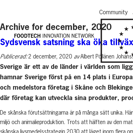
Community
Archive for december, 2020
Sydsvensk satsning ska öka tillvä
Publicerad:
2 december, 2020
av
Albert Pöllänen Johans
Sverige är ett av de länder i världen som lig
hamnar Sverige först på en 14 plats i Europa
och medelstora företag i Skåne och Blekinge
där företag kan utveckla sina produkter, pr
De skånska förutsättningarna är på många sätt unika. Här
miljö och animalieproduktion. Trots att hälften av den m
skånska livsmedelsstrategin 2030 att läget inom flera o